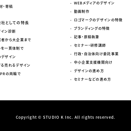
WEBメディアのデザイン
材・寄稿
動画制作
ロゴマークのデザインの特徴
会社としての特長
ブランディングの特徴
ザイン診断
記事・原稿執筆
業者から大企業まで
セミナー・研修講師
のを一貫体制で
行政・自治体向け委託事業
のデザイン
中小企業支援機関向け
げる売れるデザイン
デザインの進め方
PRの両輪で
セミナーなどの進め方
Copyright © STUDIO K Inc.
All rights reserved.