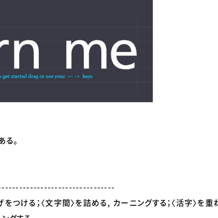
ある。
---------------------------------
げをつける；〈文字間〉を詰める, カーニングする；〈活字〉を重