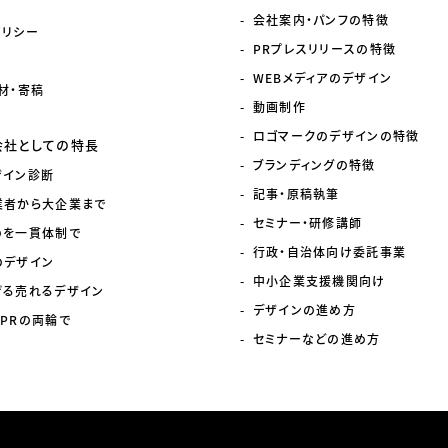
会社案内・パンフの特徴
ポリシー
PRプレスリリースの特徴
WEBメディアのデザイン
材・寄稿
動画制作
ロゴマークのデザインの特徴
会社としての特長
ブランディングの特徴
ザイン診断
記事・原稿執筆
業者から大企業まで
セミナー・研修講師
のを一貫体制で
行政・自治体向け委託事業
のデザイン
中小企業支援機関向け
げる売れるデザイン
デザインの進め方
PRの両輪で
セミナーなどの進め方