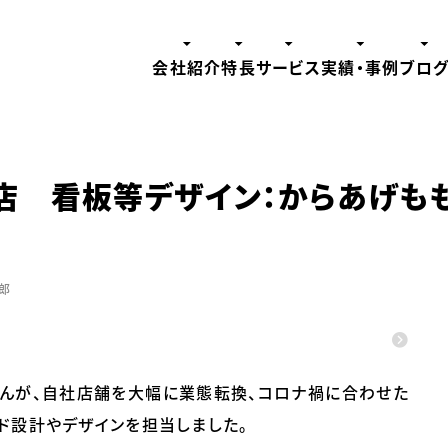
会社紹介
特長
サービス
実績・事例
ブロ
店 看板等デザイン：からあげも
郎
さんが、自社店舗を大幅に業態転換、コロナ禍に合わせた
ド設計やデザインを担当しました。