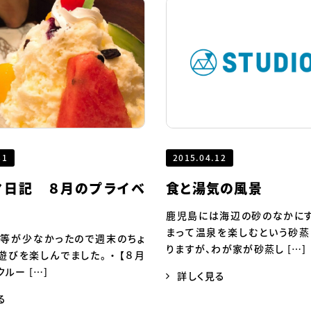
31
2015.04.12
マ日記 ８月のプライベ
食と湯気の風景
鹿児島には海辺の砂のなかに
まって温泉を楽しむという砂
等が少なかったので週末のちょ
りますが、わが家が砂蒸し […]
遊びを楽しんでました。 ・ 【８月
クルー […]
詳しく見る
る