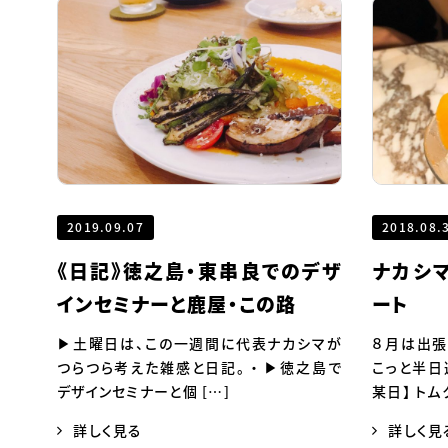
2019.09.07
2018.08.
《日記》徳之島・東串良でのデザ
ナカシ
インセミナーと鹿屋・この路
ート
▶土曜日は、この一週間に代表ナカシマが
８月は出張
つらつら考えた雑感と日記。 ・ ▶徳之島で
こっと半日
デザインセミナーと個 […]
某日】 トム
詳しく見る
詳しく見