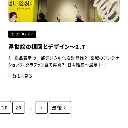
2025.02.07
浮世絵の構図とデザイン～2.7
１：食品表示の一部デジタル化検討開始２：宮城のアンテナ
ショップ、クラファン経て再開３：日々雑感～展示 […]
詳しく見る
10
20
...
最後