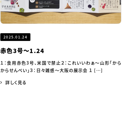
2025.01.24
赤色3号～1.24
１：食用赤色3号、米国で禁止２：これいいわぁ～山形「から
からせんべい」３：日々雑感～大阪の展示会 １ […]
詳しく見る